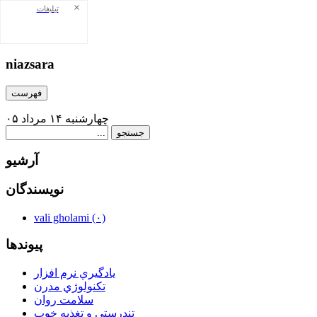
×
تبلیغات
niazsara
niazsara
فهرست
چهارشنبه ۱۴ مرداد ۰۵
آرشيو
نويسندگان
vali gholami
(۰)
پيوندها
يادگيري نرم افزار
تكنولوژي مدرن
سلامت روان
تندرستي و تغذيه خوب